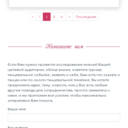
<
1
2
3
4
>
Последняя
Напишите нам
Если Вам нужно провести исследование мнений Вашей
целевой аудитории, обзор рынка, осветить турнир,
танцевальное событие, заявить о себе, Вам есть что сказать о
танцах или по около-танцевальной тематике, Вы хотите
предложить идею, тему, новость, или у Вас есть любые
другие поводы для сотрудничества, просто свяжитесь с
нами, и мы приложим все усилия, чтобы максимально
оперативно Вам помочь.
Ваше имя
Ваше email