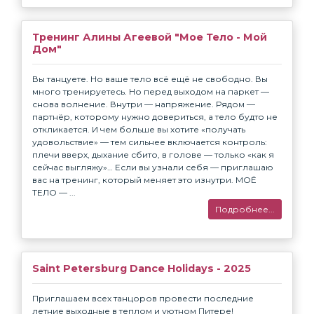
Тренинг Алины Агеевой "Мое Тело - Мой
Дом"
Вы танцуете. Но ваше тело всё ещё не свободно. Вы
много тренируетесь. Но перед выходом на паркет —
снова волнение. Внутри — напряжение. Рядом —
партнёр, которому нужно довериться, а тело будто не
откликается. И чем больше вы хотите «получать
удовольствие» — тем сильнее включается контроль:
плечи вверх, дыхание сбито, в голове — только «как я
сейчас выгляжу»… Если вы узнали себя — приглашаю
вас на тренинг, который меняет это изнутри. МОЁ
ТЕЛО — ...
Подробнее...
Saint Petersburg Dance Holidays - 2025
Приглашаем всех танцоров провести последние
летние выходные в теплом и уютном Питере!