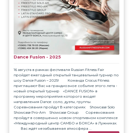
Dance Fusion - 2025
16 августа в рамках фестиваля Russian Fitness Fair
пройдет ежегодный открытый танцевальный турнир по
шоу Dance Fusion – 2025! ⠀ ⠀ Команда Crocus Fitness
приглашают Вас на грандиозное событие этого лета -
новый открытый турнир⠀ «DANCE FUSION» в
программу мероприятия которого входят
направления Dance: соло, дуэты, группы. ⠀
Соревнования пройдут В категориях:⠀ Showcase Solo⠀
Showcase Pro-Am⠀ Showcase Group⠀ ⠀ Соревнования
пройдут в совершенно новом спортивном комплексе
«Международный центр САМБО и БОКСА» в Лужниках.
⠀ ⠀ Вас ждёт незабываемая атмосфера ...