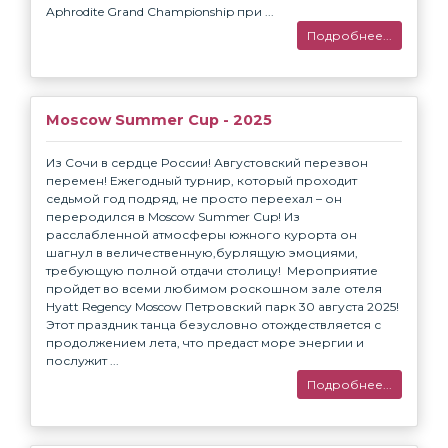
Aphrodite Grand Championship при ...
Подробнее...
Moscow Summer Cup - 2025
Из Сочи в сердце России!⁣ Августовский перезвон
перемен!⁣ ⁣Ежегодный турнир, который проходит
седьмой год подряд, не просто переехал – он
переродился в Moscow Summer Cup!⁣ ⁣Из
расслабленной атмосферы южного курорта он
шагнул в величественную,бурлящую эмоциями,
требующую полной отдачи столицу! ⁣ ⁣Мероприятие
пройдет во всеми любимом роскошном зале отеля
Hyatt Regency Moscow Петровский парк 30 августа 2025!⁣
⁣Этот праздник танца безусловно отождествляется с
продолжением лета, что предаст море энергии и
послужит ...
Подробнее...