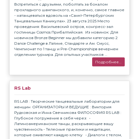
Встретиться с друзьями, поболтать за бокалом
прохладного шампанского, и, конечно, самое главное
- натанцеваться вдоволь на «Санкт-Петербургских
Танцевальных Каникулах». 23 августа 2025 Место
проведения: Васильевский остров, конгресс-зал
гостиницы Cosmos Прибалтийская. Из новинок: Для
новичков Bronze Beginner мы добавили категорию 2
Dance Challenge в Латине, Стандарте и Ам. Смусс,
Чемпионат по 1 танцу и Pre-Championshipв вечернем
отделении турнира. Для опытных участников ...
Подробнее...
RS Lab
RS LAB : Творческие танцевальные лаборатории для
женщин ОРГАНИЗАТОРЫ И ВЕДУЩИЕ : Виктория
Рудковская и Инна Свечникова ФИЛОСОФИЯ RS LAB :
Глубокое погружение в себя через: -
Латиноамериканские танцы, раскрывающие вашу
чувственность - Телесные практики и медитации,
которые оживляют каждую клетку - Диалоги с телом,