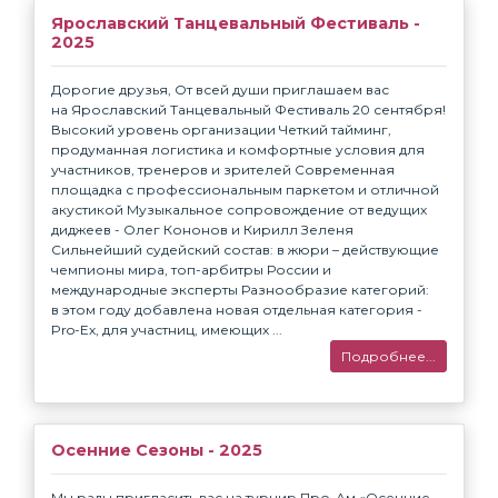
Ярославский Танцевальный Фестиваль -
2025
Дорогие друзья, От всей души приглашаем вас
на Ярославский Танцевальный Фестиваль 20 сентября!
Высокий уровень организации Четкий тайминг,
продуманная логистика и комфортные условия для
участников, тренеров и зрителей Современная
площадка с профессиональным паркетом и отличной
акустикой Музыкальное сопровождение от ведущих
диджеев - Олег Кононов и Кирилл Зеленя
Сильнейший судейский состав: в жюри – действующие
чемпионы мира, топ-арбитры России и
международные эксперты Разнообразие категорий:
в этом году добавлена новая отдельная категория -
Pro-Ех, для участниц, имеющих ...
Подробнее...
Осенние Сезоны - 2025
Мы рады пригласить вас на турнир Про-Ам «Осенние