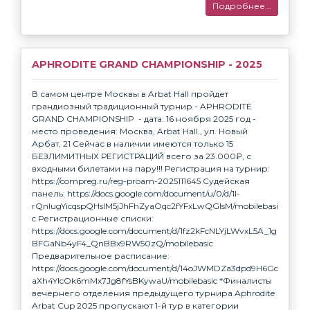
Подробнее...
APHRODITE GRAND CHAMPIONSHIP - 2025
В самом центре Москвы в Arbat Hall пройдет
грандиозный традиционный турнир - APHRODITE
GRAND CHAMPIONSHIP - дата: 16 ноября 2025 год -
место проведения: Москва, Arbat Hall., ул. Новый
Арбат, 21 Сейчас в наличии имеются только 15
БЕЗЛИМИТНЫХ РЕГИСТРАЦИЙ всего за 23.000₽, с
входными билетами на пару!!! Регистрация на турнир:
https://compreg.ru/reg-proam-2025111645 Судейская
панель: https://docs.google.com/document/u/0/d/1I-
rQnlugYicqspQHslM5jJhFhZyaOqc2fYFxLwQGIsM/mobilebasi
c Регистрационные списки:
https://docs.google.com/document/d/1fz2kFcNLYjLWvxL5A_1g
BFGaNb4yF4_QnBBx9RW50zQ/mobilebasic
Предварительное расписание:
https://docs.google.com/document/d/14oJWMDZa3dpd9H6Gc
aXh4YIcOk6mMx7Jg8fYsBKywaU/mobilebasic *Финалисты
вечернего отделения предыдущего турнира Aphrodite
Arbat Cup 2025 пропускают 1-й тур в категории