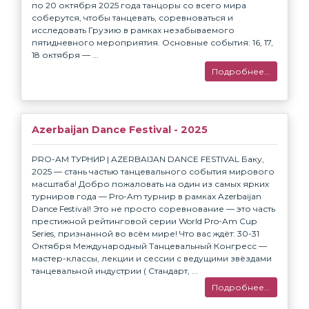
по 20 октября 2025 года танцоры со всего мира
соберутся, чтобы танцевать, соревноваться и
исследовать Грузию в рамках незабываемого
пятидневного мероприятия. Основные события: 16, 17,
18 октября — ...
Подробнее...
Azerbaijan Dance Festival - 2025
PRO-AM ТУРНИР | AZERBAIJAN DANCE FESTIVAL Баку,
2025 — стань частью танцевального события мирового
масштаба! Добро пожаловать на один из самых ярких
турниров года — Pro-Am турнир в рамках Azerbaijan
Dance Festival! Это не просто соревнование — это часть
престижной рейтинговой серии World Pro-Am Cup
Series, признанной во всём мире! Что вас ждёт: 30-31
Октября Международный Танцевальный Конгресс —
мастер-классы, лекции и сессии с ведущими звёздами
танцевальной индустрии ( Стандарт, ...
Подробнее...