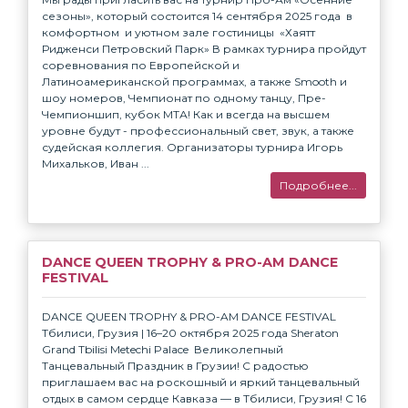
сезоны», который состоится 14 сентября 2025 года ⁣ в
комфортном и уютном зале гостиницы ⁣ «Хаятт
Ридженси Петровский Парк»⁣ ⁣В рамках турнира пройдут
соревнования по Европейской и
Латиноамериканской программах, а также Smooth и
шоу номеров, Чемпионат по одному танцу, Пре-
Чемпионшип, кубок МТА!⁣ ⁣Как и всегда на высшем
уровне будут - профессиональный свет, звук, а также
судейская коллегия.⁣ ⁣Организаторы турнира Игорь
Михальков, Иван ...
Подробнее...
DANCE QUEEN TROPHY & PRO-AM DANCE
FESTIVAL
DANCE QUEEN TROPHY & PRO-AM DANCE FESTIVAL
Тбилиси, Грузия | 16–20 октября 2025 года Sheraton
Grand Tbilisi Metechi Palace Великолепный
Танцевальный Праздник в Грузии! С радостью
приглашаем вас на роскошный и яркий танцевальный
отдых в самом сердце Кавказа — в Тбилиси, Грузия! С 16