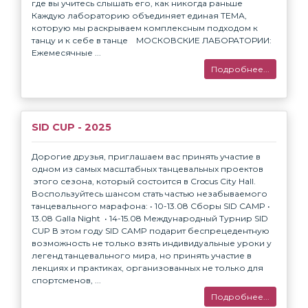
где вы учитесь слышать его, как никогда раньше
Каждую лабораторию объединяет единая ТЕМА,
которую мы раскрываем комплексным подходом к
танцу и к себе в танце МОСКОВСКИЕ ЛАБОРАТОРИИ:
Ежемесячные ...
Подробнее...
SID CUP - 2025
Дорогие друзья, приглашаем вас принять участие в
одном из самых масштабных танцевальных проектов
этого сезона, который состоится в Crocus City Hall.
Воспользуйтесь шансом стать частью незабываемого
танцевального марафона: • 10-13.08 Сборы SID CAMP •
⁠13.08 Galla Night • ⁠14-15.08 Международный Турнир SID
CUP В этом году SID CAMP подарит беспрецедентную
возможность не только взять индивидуальные уроки у
легенд танцевального мира, но принять участие в
лекциях и практиках, организованных не только для
спортсменов, ...
Подробнее...