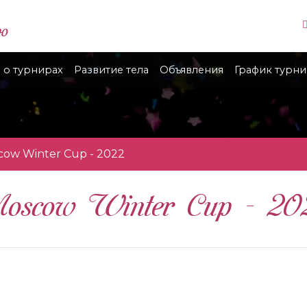
ю
 о турнирах
Развитие тела
Объявления
График турн
cow Winter Cup - 2022
oscow Winter Cup - 20