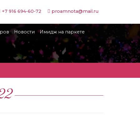
+7 916 694-60-72
proamnota@mail.ru
иров
Новости
Имидж на паркете
22