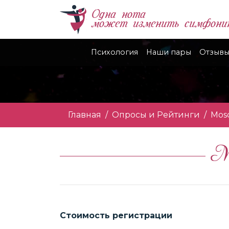
Одна нота
может изменить симфони
Психология
Наши пары
Отзывы
Главная
Опросы и Рейтинги
Mos
M
Стоимость регистрации