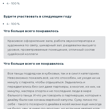
4 - 100 %
Будете участвовать в следующем году
4 - 100 %
Что больше всего понравилось
Красивое оформление зала, работа звукооператора и
художника по свету, шикарный зал, раздевалки высшего
уровня, проветриваемые помещения, отличный состав
судейской коллеги
Что больше всего не понравилось
Все танцы подряд как в кубковых, так и в сингл категориях.
Невозможно показать всё, на что способен, не уходя ни на
минуту с паркета, чтобы отдышаться. Задыхались и
передвигались без сил даже партнеры, а многие, из них, на
минутку, мастера спорта и не последние люди в мире
бального танца. И что уж говорить о партнершах, которые к
джайву были как кочаны варёной капусты. Сужу лично по
себе - такого позорного джайва в моей жизни ещё никогда
не было, увы, я умею по-другому, но если мне хватает хотя