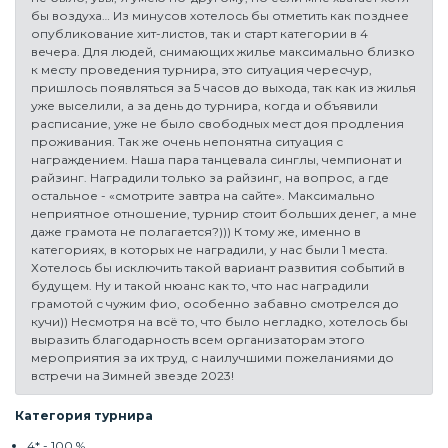
бы воздуха… Из минусов хотелось бы отметить как позднее
опубликование хит-листов, так и старт категории в 4
вечера. Для людей, снимающих жилье максимально близко
к месту проведения турнира, это ситуация чересчур,
пришлось появляться за 5 часов до выхода, так как из жилья
уже выселили, а за день до турнира, когда и объявили
расписание, уже не было свободных мест доя продления
проживания. Так же очень непонятна ситуация с
награждением. Наша пара танцевала синглы, чемпионат и
райзинг. Наградили только за райзинг, на вопрос, а где
остальное - «смотрите завтра на сайте». Максимально
неприятное отношение, турнир стоит больших денег, а мне
даже грамота не полагается?))) К тому же, именно в
категориях, в которых не наградили, у нас были 1 места.
Хотелось бы исключить такой вариант развития событий в
будущем. Ну и такой нюанс как то, что нас наградили
грамотой с чужим фио, особенно забавно смотрелся до
кучи)) Несмотря на всё то, что было негладко, хотелось бы
выразить благодарность всем организаторам этого
мероприятия за их труд, с наилучшими пожеланиями до
встречи на Зимней звезде 2023!
Категория турнира
4* - 100 %